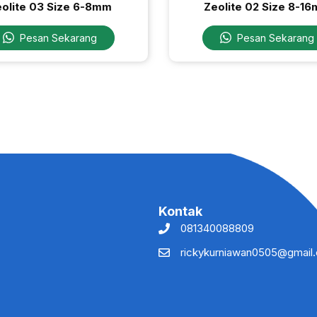
olite 03 Size 6-8mm
Zeolite 02 Size 8-1
Pesan Sekarang
Pesan Sekarang
Kontak
081340088809
rickykurniawan0505@gmail