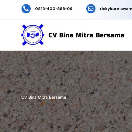
0813-400-888-09
rickykurniawa
CV Bina Mitra Bersama