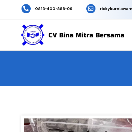
0813-400-888-09
rickykurniawa