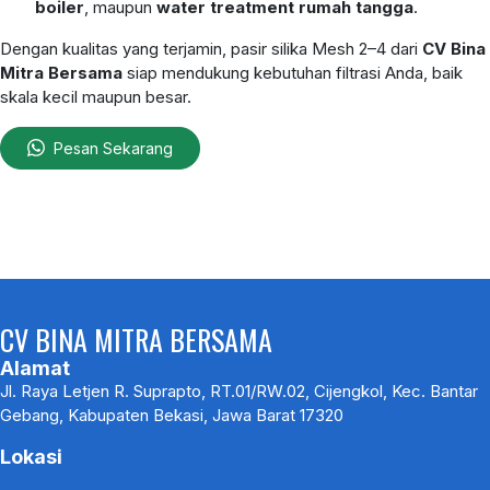
boiler
, maupun
water treatment rumah tangga
.
Dengan kualitas yang terjamin, pasir silika Mesh 2–4 dari
CV Bina
Mitra Bersama
siap mendukung kebutuhan filtrasi Anda, baik
skala kecil maupun besar.
Pesan Sekarang
CV BINA MITRA BERSAMA
Alamat
Jl. Raya Letjen R. Suprapto, RT.01/RW.02, Cijengkol, Kec. Bantar
Gebang, Kabupaten Bekasi, Jawa Barat 17320
Lokasi