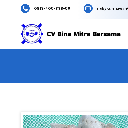
0813-400-888-09
rickykurniawa